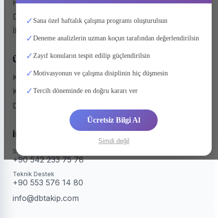
Hakkımızda
Deneme Kulübü
✓
Sana özel haftalık çalışma programı oluşturulsun
İletişim
✓
Deneme analizlerin uzman koçun tarafından değerlendirilsin
✓
Zayıf konuların tespit edilip güçlendirilsin
Ürünlerimiz
✓
Motivasyonun ve çalışma disiplinin hiç düşmesin
Kurumlar için dbtakip
✓
Koçlar için dbtakip
Tercih döneminde en doğru kararı ver
Deneme Kulübü
Ücretsiz Bilgi Al
İletişim
Şimdi değil
Satış & Bilgi
+90 542 233 75 78
Teknik Destek
+90 553 576 14 80
info@dbtakip.com