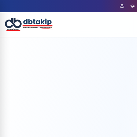
Ücretsiz Demo
Demo Talep Et
Formu doldurun, size ulaşalım
Ad Soyad
E-posta Adresiniz
Telefon Numaranız
Paket Seçimi
Kurumlar için
Koçlar için