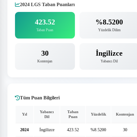
2024 LGS Taban Puanları
423.52
%8.5200
Taban Puan
Yüzdelik Dilim
30
İngilizce
Kontenjan
Yabancı Dil
Tüm Puan Bilgileri
Yabancı
Taban
Yıl
Yüzdelik
Kontenjan
Dil
Puan
2024
İngilizce
423.52
%8.5200
30