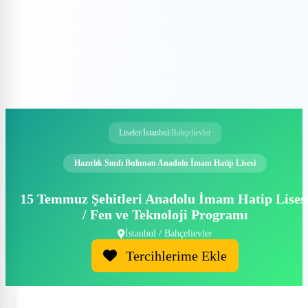
Demo Talep Et
Liseler
/
İstanbul
/
Bahçelievler
Hazırlık Sınıfı Bulunan Anadolu İmam Hatip Lisesi
15 Temmuz Şehitleri Anadolu İmam Hatip Lises
/ Fen ve Teknoloji Programı
İstanbul / Bahçelievler
Tercihlerime Ekle