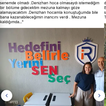
senemde olmadı .Denizhan hoca olmasaydı istemediğim
d
bir bölüme gidecektim mezuna kalmayı göze
B
alamayacaktım .Denizhan hocamla konuştuğumda bile
bana kazanabileceğimin inancını verdi . Mezuna
T
kaldığımda..."