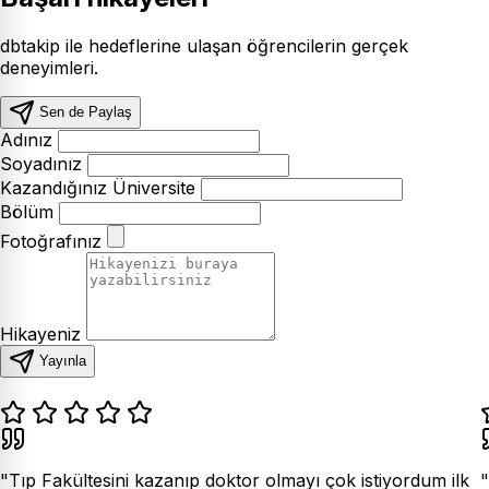
dbtakip ile hedeflerine ulaşan öğrencilerin gerçek
deneyimleri.
Sen de Paylaş
Adınız
Soyadınız
Kazandığınız Üniversite
Bölüm
Fotoğrafınız
Hikayeniz
Yayınla
"Tıp Fakültesini kazanıp doktor olmayı çok istiyordum ilk
"