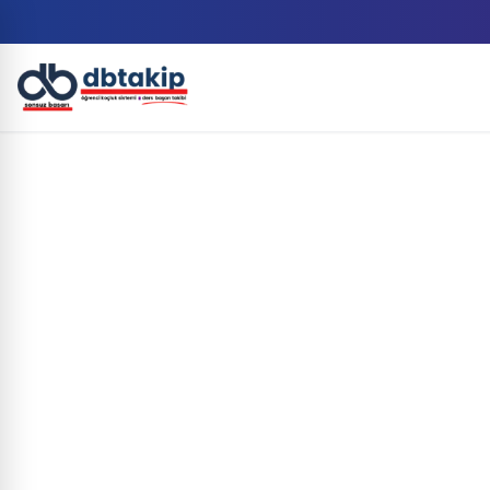
Ücretsiz Demo
Demo Talep Et
Formu doldurun, size ulaşalım
Ad Soyad
E-posta Adresiniz
Telefon Numaranız
Paket Seçimi
Kurumlar için
Koçlar için