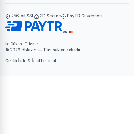
256-bit SSL
3D Secure
PayTR Güvencesi
ile Güvenli Ödeme
© 2026 dbtakip — Tüm hakları saklıdır.
Gizlilik
İade & İptal
Teslimat
Ücretsiz Deneme
Hangi paket size uygun?
Lütfen bir seçenek belirleyin