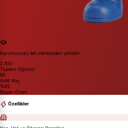
Kurumunuzu tek merkezden yönetin
2,450
Toplam Öğrenci
85
Aktif Koç
%92
Başarı Oranı
Özellikler