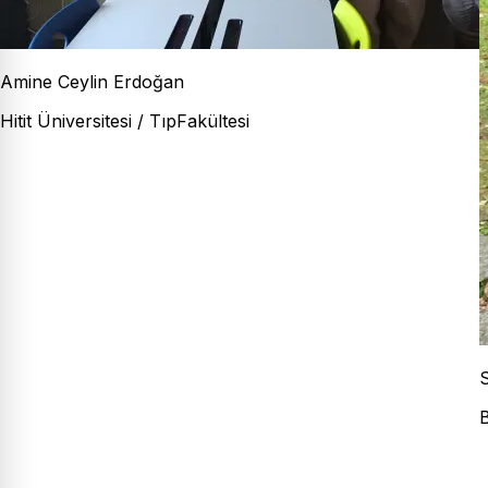
Amine Ceylin Erdoğan
Hitit Üniversitesi / TıpFakültesi
S
B