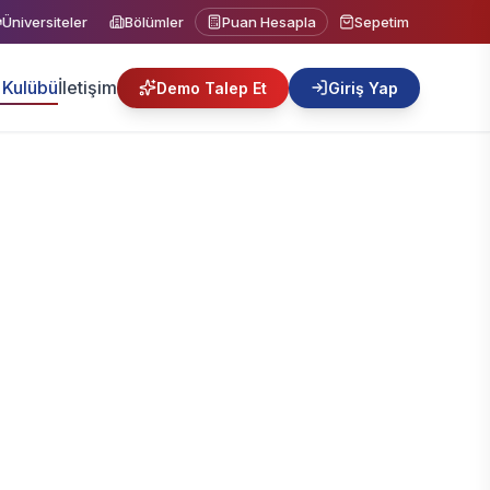
Üniversiteler
Bölümler
Puan Hesapla
Sepetim
Kulübü
İletişim
Demo Talep Et
Giriş Yap