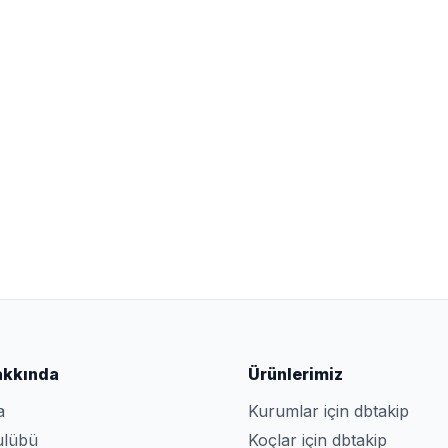
akkında
Ürünlerimiz
a
Kurumlar için dbtakip
ulübü
Koçlar için dbtakip