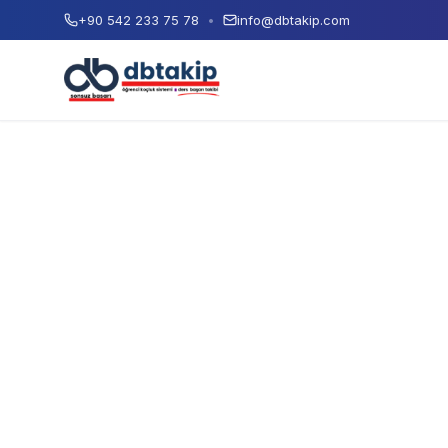
+90 542 233 75 78
•
info@dbtakip.com
Ücretsiz Demo
Demo Talep Et
Formu doldurun, size ulaşalım
Ad Soyad
E-posta Adresiniz
Telefon Numaranız
Paket Seçimi