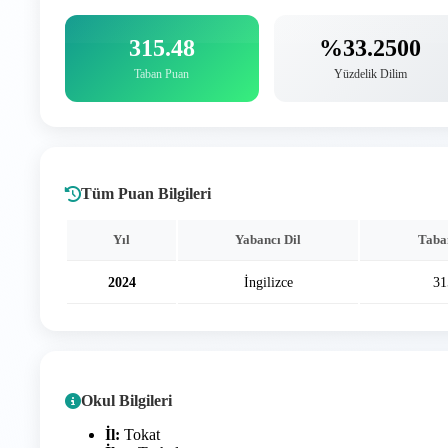
315.48
%33.2500
Taban Puan
Yüzdelik Dilim
Tüm Puan Bilgileri
Yıl
Yabancı Dil
Taba
2024
İngilizce
31
Okul Bilgileri
İl:
Tokat