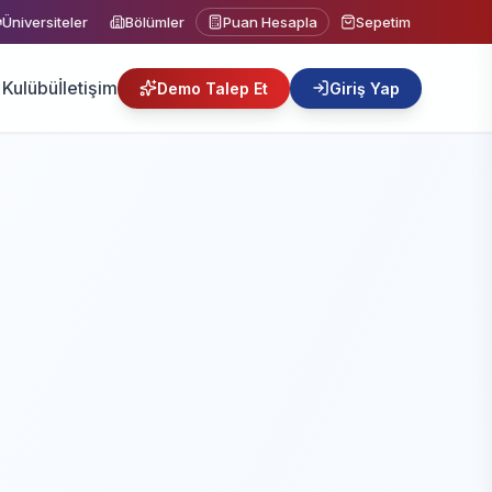
Üniversiteler
Bölümler
Puan Hesapla
Sepetim
Kulübü
İletişim
Demo Talep Et
Giriş Yap