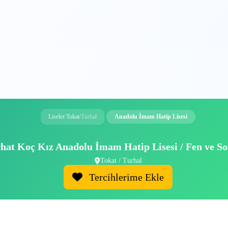
Liseler
/
Tokat
/
Turhal
Anadolu İmam Hatip Lisesi
hat Koç Kız Anadolu İmam Hatip Lisesi / Fen ve So
Tokat / Turhal
Tercihlerime Ekle