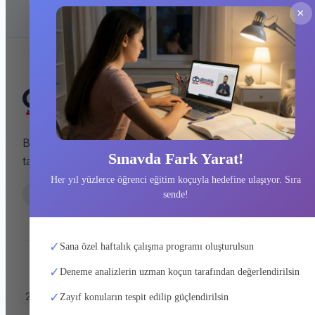
×
dbtakip h
Hakkımızd
Deneme K
Başarıyı tesadüfe bırakmayanlar için
Sınavda Fark Yarat!
İletişim
tasarlandı.
Her yıl yüzlerce öğrenci eğitim koçuyla hedefine ulaşıyor. Sıra
sende!
✓
Sana özel haftalık çalışma programı oluşturulsun
✓
Deneme analizlerin uzman koçun tarafından değerlendirilsin
256-bit SSL
3D Secure
PayTR Güvencesi
✓
Zayıf konuların tespit edilip güçlendirilsin