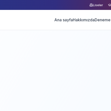
Liseler
Ana sayfa
Hakkımızda
Deneme 
Ücretsiz Demo
Demo Talep Et
Formu doldurun, size ulaşalım