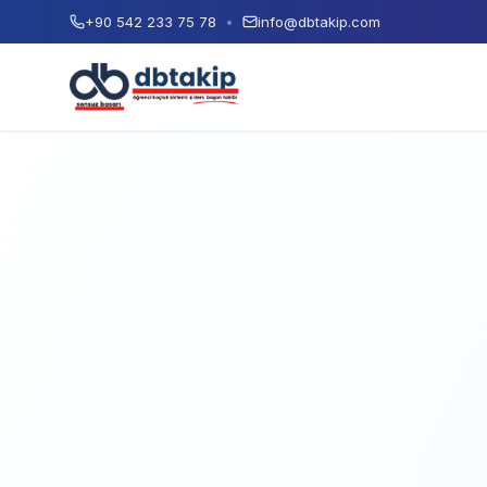
+90 542 233 75 78
•
info@dbtakip.com
Ad Soyad
E-posta Adresiniz
Telefon Numaranız
Paket Seçimi