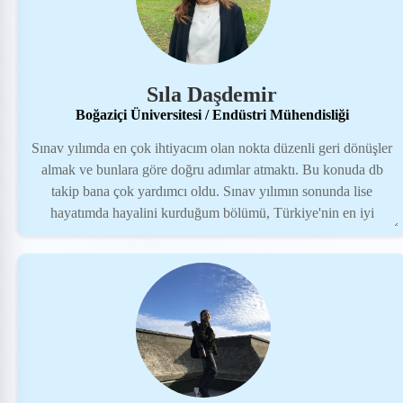
sağladı ve istediğim bölümü kazanabildim iyi ki DB takip sistemi
ve Denizhan hoca :)
Sıla Daşdemir
Boğaziçi Üniversitesi / Endüstri Mühendisliği
Sınav yılımda en çok ihtiyacım olan nokta düzenli geri dönüşler
almak ve bunlara göre doğru adımlar atmaktı. Bu konuda db
takip bana çok yardımcı oldu. Sınav yılımın sonunda lise
hayatımda hayalini kurduğum bölümü, Türkiye'nin en iyi
okullarından birinde okuma şansı kazandım. Denizhan hocamın
bu süreçteki emeklerine çok teşekkür ederim.