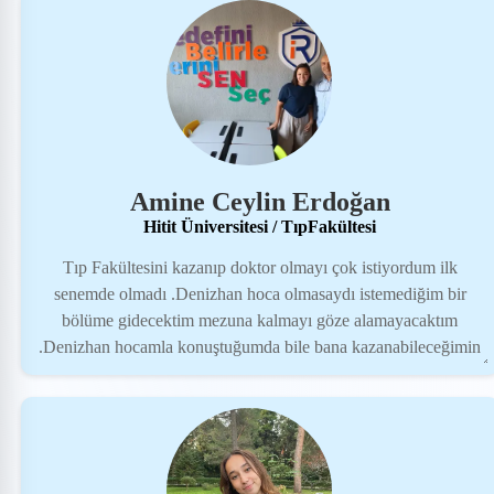
Amine Ceylin Erdoğan
Hitit Üniversitesi / TıpFakültesi
Tıp Fakültesini kazanıp doktor olmayı çok istiyordum ilk
senemde olmadı .Denizhan hoca olmasaydı istemediğim bir
bölüme gidecektim mezuna kalmayı göze alamayacaktım
.Denizhan hocamla konuştuğumda bile bana kazanabileceğimin
inancını verdi . Mezuna kaldığımda da psikolojik olarak çok
destek verdi sadece takip sistemi değil yeri geldiğinde motivasyon
kaynağı oldu bana DB takip sistemi . Takip olarak o kadar
güzeldi ki eksik hiç bir konum kalmadı ve programlama çok iyi
olduğu için bana sadece çalışmak kaldı ve o da bana çok rahatlık