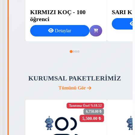
KIRMIZI KOÇ - 100
SARI KO
öğrenci
Detaylar
KURUMSAL PAKETLERİMİZ
Tümünü Gör
Tanıtıma Özel %18.52
6,750.00 ₺
5,500.00 ₺