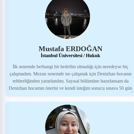
Mustafa ERDOĞAN
İstanbul Üniversitesi / Hukuk
İlk senemde herhangi bir hedefim olmadığı için neredeyse hiç
çalışmadım. Mezun senemde ise çalışmak için Denizhan hocanın
rehberliğinden yararlandım. Sayısal bölümüne hazırlansam da
Denizhan hocamın önerisi ve kendi isteğim sonucu sınava 50 gün
kala eşit ağırlık bölümüne geçtim ve istediğim sonucu aldım. Şu
an iyiki eşit ağırlığa geçip Hukuk seçmişim diyebiliyorum.
Desteğiniz ve en az bizim kadar çabanız için teşekkürler
Denizhan hocam.