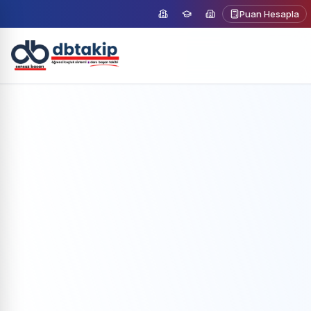
Puan Hesapla
Ücretsiz Demo
Demo Talep Et
Formu doldurun, size ulaşalım
Ad Soyad
E-posta Adresiniz
Telefon Numaranız
Paket Seçimi
Kurumlar için
Koçlar için