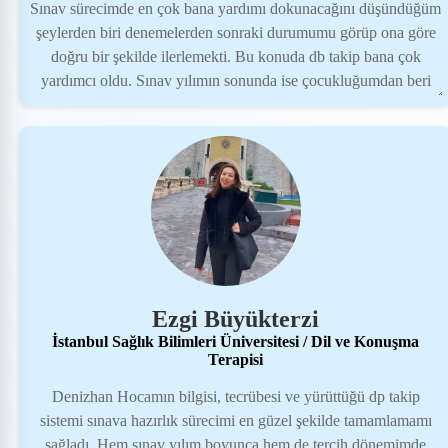
Sınav sürecimde en çok bana yardımı dokunacağını düşündüğüm
şeylerden biri denemelerden sonraki durumumu görüp ona göre
doğru bir şekilde ilerlemekti. Bu konuda db takip bana çok
yardımcı oldu. Sınav yılımın sonunda ise çocukluğumdan beri
hayalini kurduğum tıp fakültesini kazandım. Bu süreçte Denizhan
hocamın desteğine ve emeğine teşekkür ederim.
Ezgi Büyükterzi
İstanbul Sağlık Bilimleri Üniversitesi / Dil ve Konuşma
Terapisi
Denizhan Hocamın bilgisi, tecrübesi ve yürüttüğü dp takip
sistemi sınava hazırlık sürecimi en güzel şekilde tamamlamamı
sağladı. Hem sınav yılım boyunca hem de tercih dönemimde