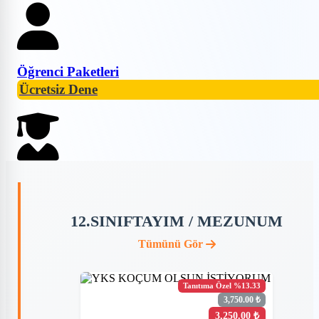
Öğrenci Paketleri
Ücretsiz Dene
12.SINIFTAYIM / MEZUNUM
Tümünü Gör
Tanıtıma Özel %13.33
3,750.00 ₺
3,250.00 ₺