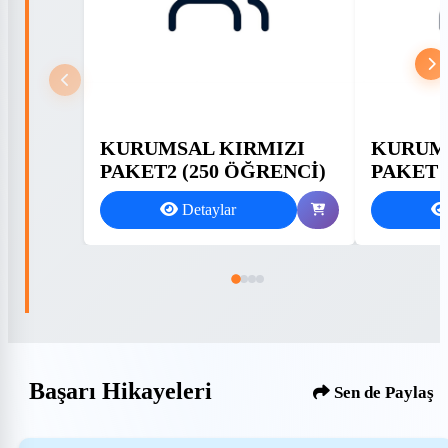
KURUMSAL KIRMIZI
KURUMS
PAKET2 (250 ÖĞRENCİ)
PAKET 
Detaylar
Başarı Hikayeleri
Sen de Paylaş