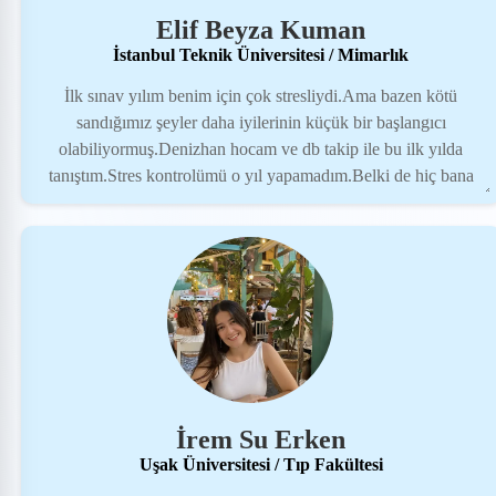
Elif Beyza Kuman
İstanbul Teknik Üniversitesi / Mimarlık
İlk sınav yılım benim için çok stresliydi.Ama bazen kötü
sandığımız şeyler daha iyilerinin küçük bir başlangıcı
olabiliyormuş.Denizhan hocam ve db takip ile bu ilk yılda
tanıştım.Stres kontrolümü o yıl yapamadım.Belki de hiç bana
göre olmayan bir bölümü sırf puanı yüksek,en iyi
bölüm(kendimce)o diye hedef koydum.Fakat olmadı.İyiki de
olmadı.Denizhan hocamın verdiği öğütler, destekler sayesinde ve
db takipten öğrendiğim her şeyi mezun senemde uygulayarak en
önemlisi de mutlu olacağım bölüme kararımı verdikten sonra şu
an olduğum yeri kazandım.Çok mutluyum.Tüm destekleri için
çok teşekkür ederim.
İrem Su Erken
Uşak Üniversitesi / Tıp Fakültesi