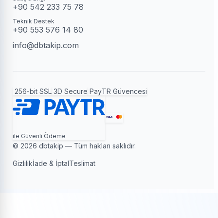
+90 542 233 75 78
Teknik Destek
+90 553 576 14 80
info@dbtakip.com
256-bit SSL
3D Secure
PayTR Güvencesi
ile Güvenli Ödeme
© 2026 dbtakip — Tüm hakları saklıdır.
Gizlilik
İade & İptal
Teslimat