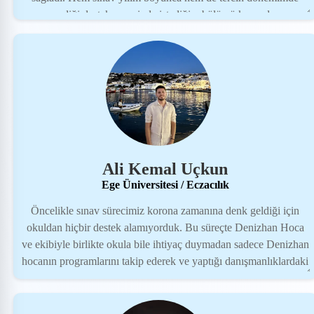
verdiği destek sayesinde istediğim bölümü kazandım
.Emekleriniz için teşekkür ederim Denizhan Hocam. İyi ki
yollarımız kesişmiş :)
Ali Kemal Uçkun
Ege Üniversitesi / Eczacılık
Öncelikle sınav sürecimiz korona zamanına denk geldiği için
okuldan hiçbir destek alamıyorduk. Bu süreçte Denizhan Hoca
ve ekibiyle birlikte okula bile ihtiyaç duymadan sadece Denizhan
hocanın programlarını takip ederek ve yaptığı danışmanlıklardaki
hedeflerimize uyarak lise başından beri hedefim olan eczacılığı
kazandım. Kesinlikle tavsiye ederim Tüm emekleri için teşekkür
ederim.