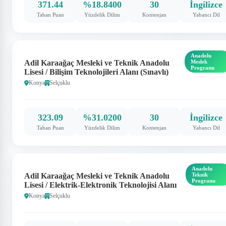
371.44
%18.8400
30
İngilizce
Taban Puan
Yüzdelik Dilim
Kontenjan
Yabancı Dil
Anadolu
Adil Karaağaç Mesleki ve Teknik Anadolu
Meslek
Programı
Lisesi / Bilişim Teknolojileri Alanı (Sınavlı)
Konya
Selçuklu
323.09
%31.0200
30
İngilizce
Taban Puan
Yüzdelik Dilim
Kontenjan
Yabancı Dil
Anadolu
Adil Karaağaç Mesleki ve Teknik Anadolu
Teknik
Programı
Lisesi / Elektrik-Elektronik Teknolojisi Alanı
Konya
Selçuklu