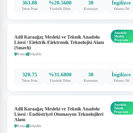
363.88
%20.5600
30
İngilizce
Taban Puan
Yüzdelik Dilim
Kontenjan
Yabancı Dil
Anadolu
Adil Karaağaç Mesleki ve Teknik Anadolu
Meslek
Programı
Lisesi / Elektrik-Elektronik Teknolojisi Alanı
(Sınavlı)
Konya
Selçuklu
320.75
%31.6800
30
İngilizce
Taban Puan
Yüzdelik Dilim
Kontenjan
Yabancı Dil
Anadolu
Adil Karaağaç Mesleki ve Teknik Anadolu
Teknik
Programı
Lisesi / Endüstriyel Otomasyon Teknolojileri
Alanı
Konya
Selçuklu