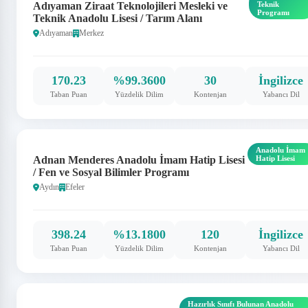
Adıyaman Ziraat Teknolojileri Mesleki ve
Teknik
Programı
Teknik Anadolu Lisesi / Tarım Alanı
Adıyaman
Merkez
170.23
%99.3600
30
İngilizce
Taban Puan
Yüzdelik Dilim
Kontenjan
Yabancı Dil
Anadolu İmam
Adnan Menderes Anadolu İmam Hatip Lisesi
Hatip Lisesi
/ Fen ve Sosyal Bilimler Programı
Aydın
Efeler
398.24
%13.1800
120
İngilizce
Taban Puan
Yüzdelik Dilim
Kontenjan
Yabancı Dil
Hazırlık Sınıfı Bulunan Anadolu