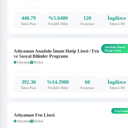
440.79
%5.6400
120
İngilizce
Taban Puan
Yüzdelik Dilim
Kontenjan
Yabancı Dil
Anadolu İmam
Adıyaman Anadolu İmam Hatip Lisesi / Fen
Hatip Lisesi
ve Sosyal Bilimler Programı
Adıyaman
Merkez
392.30
%14.3900
60
İngilizce
Taban Puan
Yüzdelik Dilim
Kontenjan
Yabancı Dil
Fen Lisesi
Adıyaman Fen Lisesi
Adıyaman
Merkez