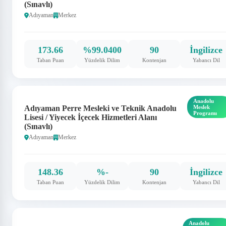
(Sınavlı)
Adıyaman
Merkez
173.66
%99.0400
90
İngilizce
Taban Puan
Yüzdelik Dilim
Kontenjan
Yabancı Dil
Anadolu
Adıyaman Perre Mesleki ve Teknik Anadolu
Meslek
Programı
Lisesi / Yiyecek İçecek Hizmetleri Alanı
(Sınavlı)
Adıyaman
Merkez
148.36
%-
90
İngilizce
Taban Puan
Yüzdelik Dilim
Kontenjan
Yabancı Dil
Anadolu