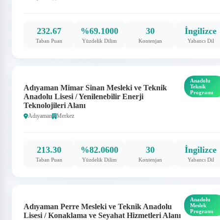
232.67
%69.1000
30
İngilizce
Taban Puan
Yüzdelik Dilim
Kontenjan
Yabancı Dil
Anadolu
Adıyaman Mimar Sinan Mesleki ve Teknik
Teknik
Programı
Anadolu Lisesi / Yenilenebilir Enerji
Teknolojileri Alanı
Adıyaman
Merkez
213.30
%82.0600
30
İngilizce
Taban Puan
Yüzdelik Dilim
Kontenjan
Yabancı Dil
Anadolu
Adıyaman Perre Mesleki ve Teknik Anadolu
Meslek
Programı
Lisesi / Konaklama ve Seyahat Hizmetleri Alanı