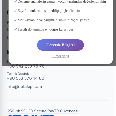
✓
Deneme analizlerin uzman koçun tarafından değerlendirilsin
✓
Zayıf konuların tespit edilip güçlendirilsin
Ürünlerimiz
✓
Motivasyonun ve çalışma disiplinin hiç düşmesin
Kurumlar için dbtakip
✓
Koçlar için dbtakip
Tercih döneminde en doğru kararı ver
Deneme Kulübü
Ücretsiz Bilgi Al
İletişim
Şimdi değil
Satış & Bilgi
+90 542 233 75 78
Teknik Destek
+90 553 576 14 80
info@dbtakip.com
256-bit SSL
3D Secure
PayTR Güvencesi