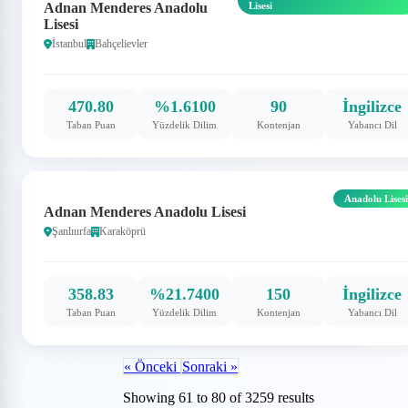
Adnan Menderes Anadolu
Lisesi
Lisesi
İstanbul
Bahçelievler
470.80
%1.6100
90
İngilizce
Taban Puan
Yüzdelik Dilim
Kontenjan
Yabancı Dil
Anadolu Lisesi
Adnan Menderes Anadolu Lisesi
Şanlıurfa
Karaköprü
358.83
%21.7400
150
İngilizce
Taban Puan
Yüzdelik Dilim
Kontenjan
Yabancı Dil
« Önceki
Sonraki »
Showing
61
to
80
of
3259
results