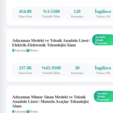
454.80
%3.5500
120
İngilizce
Taban Puan
Yüzdelik Dilim
Kontenjan
Yabancı Dil
Anadolu
Adıyaman Mesleki ve Teknik Anadolu Lisesi /
Teknik
Programı
Elektrik-Elektronik Teknolojisi Alanı
Adıyaman
Merkez
237.86
%65.9100
30
İngilizce
Taban Puan
Yüzdelik Dilim
Kontenjan
Yabancı Dil
Anadolu
Adıyaman Mimar Sinan Mesleki ve Teknik
Teknik
Programı
Anadolu Lisesi / Motorlu Araçlar Teknolojisi
Alanı
Adıyaman
Merkez