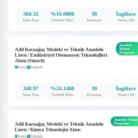
384.32
%16.0800
30
İngilizce
Taban Puan
Yüzdelik Dilim
Kontenjan
Yabancı Dil
Anadolu
Adil Karaağaç Mesleki ve Teknik Anadolu
Meslek
Programı
Lisesi / Endüstriyel Otomasyon Teknolojileri
Alanı (Sınavlı)
Konya
Selçuklu
348.97
%24.1400
30
İngilizce
Taban Puan
Yüzdelik Dilim
Kontenjan
Yabancı Dil
Anadolu Teknik
Adil Karaağaç Mesleki ve Teknik Anadolu
Programı
Lisesi / Kimya Teknolojisi Alanı
Konya
Selçuklu