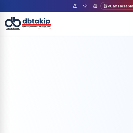
Puan Hesapl
Ücretsiz Demo
Demo Talep Et
Formu doldurun, size ulaşalım
Ad Soyad
E-posta Adresiniz
Telefon Numaranız
Paket Seçimi
Kurumlar için
Koçlar için