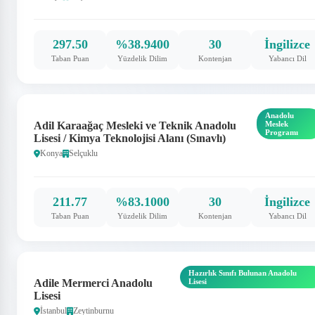
297.50
%38.9400
30
İngilizce
Taban Puan
Yüzdelik Dilim
Kontenjan
Yabancı Dil
Anadolu
Adil Karaağaç Mesleki ve Teknik Anadolu
Meslek
Programı
Lisesi / Kimya Teknolojisi Alanı (Sınavlı)
Konya
Selçuklu
211.77
%83.1000
30
İngilizce
Taban Puan
Yüzdelik Dilim
Kontenjan
Yabancı Dil
Hazırlık Sınıfı Bulunan Anadolu
Adile Mermerci Anadolu
Lisesi
Lisesi
İstanbul
Zeytinburnu