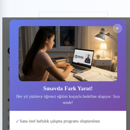
×
Başarıyı tesadüfe bırakmayanlar için tasarlandı.
Sınavda Fark Yarat!
Her yıl yüzlerce öğrenci eğitim koçuyla hedefine ulaşıyor. Sıra
dbtakip hakkında
sende!
Hakkımızda
Deneme Kulübü
✓
Sana özel haftalık çalışma programı oluşturulsun
İletişim