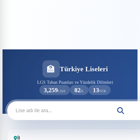
Demo Talep Et
🏫
Türkiye Liseleri
LGS Taban Puanları ve Yüzdelik Dilimleri
3,259
82
13
LISE
İL
TÜR
İl