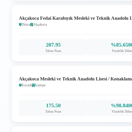
Akçakoca Fedai Karabıyık Mesleki ve Teknik Anadolu Lise
Düzce
Akçakoca
207.95
%85.650
Taban Puan
Yüzdelik Dili
Akçakoca Mesleki ve Teknik Anadolu Lisesi / Konaklama 
Kocaeli
Kartepe
175.50
%98.840
Taban Puan
Yüzdelik Dili