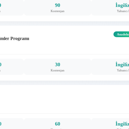
0
90
İngili
m
Kontenjan
Yabancı 
Anadolu
limler Programı
0
30
İngili
m
Kontenjan
Yabancı 
0
60
İngili