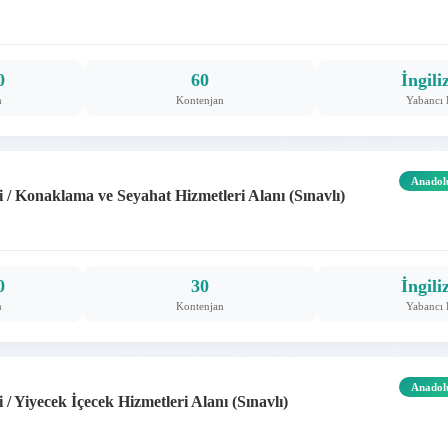
0
60
İngili
m
Kontenjan
Yabancı 
Anadol
/ Konaklama ve Seyahat Hizmetleri Alanı (Sınavlı)
0
30
İngili
m
Kontenjan
Yabancı 
Anadol
 Yiyecek İçecek Hizmetleri Alanı (Sınavlı)