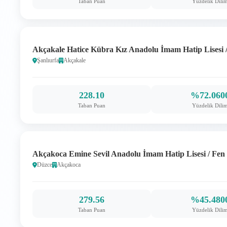
Taban Puan
Yüzdelik Dili
Akçakale Hatice Kübra Kız Anadolu İmam Hatip Lisesi /
Şanlıurfa
Akçakale
228.10
%72.060
Taban Puan
Yüzdelik Dili
Akçakoca Emine Sevil Anadolu İmam Hatip Lisesi / Fen 
Düzce
Akçakoca
279.56
%45.480
Taban Puan
Yüzdelik Dili