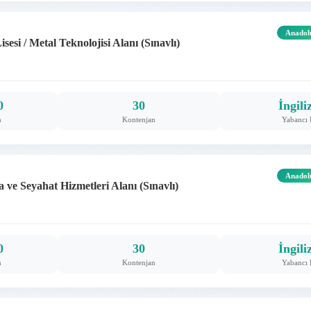
Anadol
si / Metal Teknolojisi Alanı (Sınavlı)
0
30
İngili
m
Kontenjan
Yabancı 
Anadol
ve Seyahat Hizmetleri Alanı (Sınavlı)
0
30
İngili
m
Kontenjan
Yabancı 