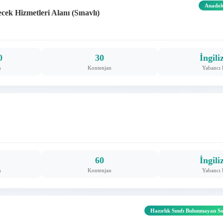
Anadol
cek Hizmetleri Alanı (Sınavlı)
0
30
İngili
m
Kontenjan
Yabancı 
0
60
İngili
m
Kontenjan
Yabancı 
Hazırlık Sınıfı Bulunmayan Sos