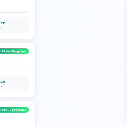
zce
Dil
u Meslek Programı
zce
Dil
u Meslek Programı