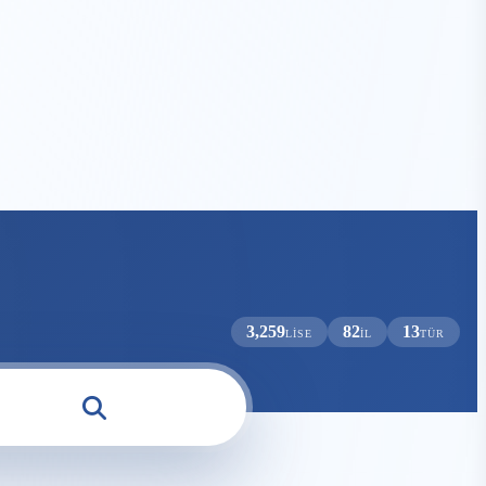
3,259
82
13
LISE
İL
TÜR