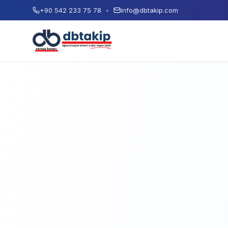
+90 542 233 75 78
•
info@dbtakip.com
Ad Soyad
E-posta Adresiniz
Telefon Numaranız
Paket Seçimi