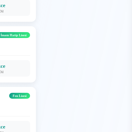
zce
Dil
 İmam Hatip Lisesi
zce
Dil
Fen Lisesi
zce