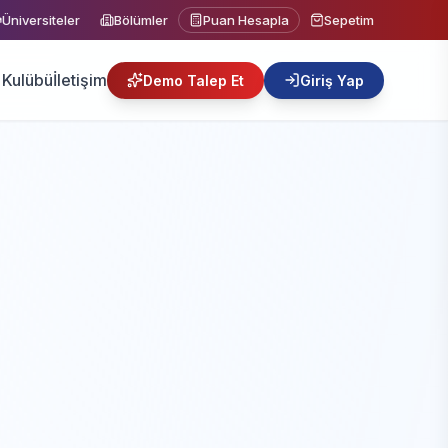
Üniversiteler
Bölümler
Puan Hesapla
Sepetim
Kulübü
İletişim
Demo Talep Et
Giriş Yap