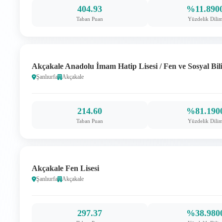
404.93
%11.890
Taban Puan
Yüzdelik Dili
Akçakale Anadolu İmam Hatip Lisesi / Fen ve Sosyal Bi
Şanlıurfa
Akçakale
214.60
%81.190
Taban Puan
Yüzdelik Dili
Akçakale Fen Lisesi
Şanlıurfa
Akçakale
297.37
%38.980