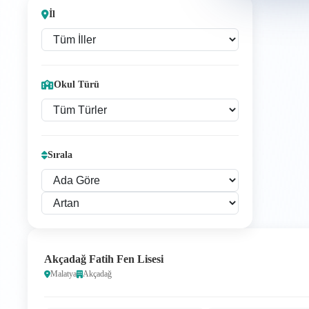
İl
Okul Türü
Sırala
Akçadağ Fatih Fen Lisesi
Malatya
Akçadağ