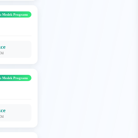
u Meslek Programı
zce
Dil
u Meslek Programı
zce
Dil