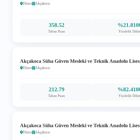
Düzce
Akçakoca
358.52
%21.810
Taban Puan
Yüzdelik Dili
Akçakoca Süha Güven Mesleki ve Teknik Anadolu Lisesi 
Düzce
Akçakoca
212.79
%82.410
Taban Puan
Yüzdelik Dili
Akçakoca Süha Güven Mesleki ve Teknik Anadolu Lisesi /
Düzce
Akçakoca