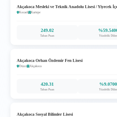
Akçakoca Mesleki ve Teknik Anadolu Lisesi / Yiyecek İçe
Kocaeli
Kartepe
249.02
%59.540
Taban Puan
Yüzdelik Dili
Akçakoca Orhan Özdemir Fen Lisesi
Düzce
Akçakoca
420.31
%9.070
Taban Puan
Yüzdelik Dili
Akçakoca Sosyal Bilimler Lisesi