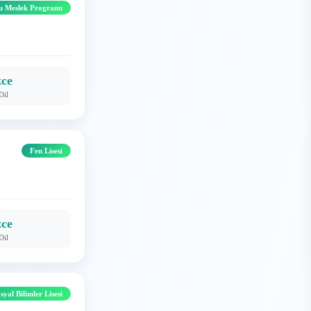
u Meslek Programı
zce
Dil
Fen Lisesi
zce
Dil
yal Bilimler Lisesi